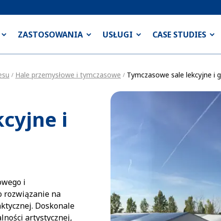
ZASTOSOWANIA
USŁUGI
CASE STUDIES
esu
Hale przemysłowe i tymczasowe
Tymczasowe sale lekcyjne i 
/
/
cyjne i
owego i
o rozwiązanie na
aktycznej. Doskonale
lności artystycznej,