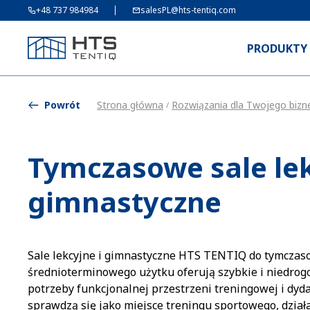
+48 737 984984
salesPL@hts-tentiq.com
PRODUKTY
Powrót
Strona główna
Rozwiązania dla Twojego bizn
/
Tymczasowe sale lek
gimnastyczne
Sale lekcyjne i gimnastyczne HTS TENTIQ do tymczas
średnioterminowego użytku oferują szybkie i niedrog
potrzeby funkcjonalnej przestrzeni treningowej i dyd
sprawdzą się jako miejsce treningu sportowego, działa