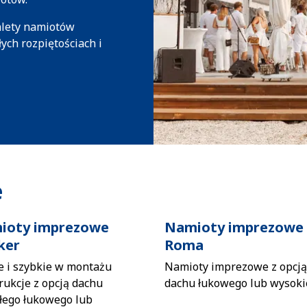
alety namiotów
ych rozpiętościach i
e
ioty imprezowe
Namioty imprezowe
ker
Roma
e i szybkie w montażu
Namioty imprezowe z opcją
rukcje z opcją dachu
dachu łukowego lub wysoki
łego łukowego lub