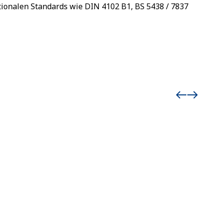
ationalen Standards wie DIN 4102 B1, BS 5438 / 7837
Namiot
Str