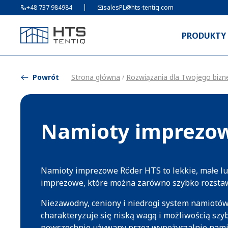
+48 737 984984
salesPL@hts-tentiq.com
PRODUKTY
Powrót
Strona główna
Rozwiązania dla Twojego bizn
/
Namioty imprezo
Namioty imprezowe Röder HTS to lekkie, małe lu
imprezowe, które można zarówno szybko rozstaw
Niezawodny, ceniony i niedrogi system namiotó
charakteryzuje się niską wagą i możliwością szy
powszechnie używany przez wypożyczalnie nami