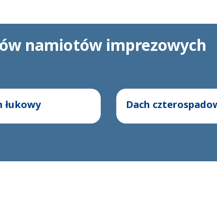
chów namiotów imprezowych
h łukowy
Dach czterospado