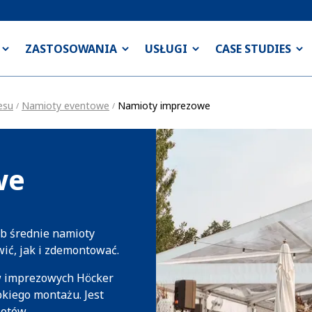
ZASTOSOWANIA
USŁUGI
CASE STUDIES
esu
Namioty eventowe
Namioty imprezowe
/
/
we
b średnie namioty
ić, jak i zdemontować.
w imprezowych Höcker
bkiego montażu. Jest
otów.