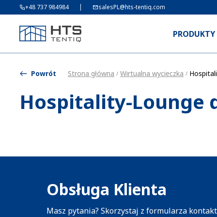
+48 737 984984
salesPL@hts-tentiq.com
PRODUKTY
Powrót
Strona główna
Wirtualna wycieczka
Hospital
/
/
Hospitality-Lounge 
Obsługa Klienta
Masz pytania? Skorzystaj z formularza kontak