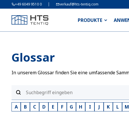
+49 6049 9510 0
verkauf@hts-tentiq.com
PRODUKTE
ANWE
Glossar
In unserem Glossar finden Sie eine umfassende Sammlu
A
B
C
D
E
F
G
H
I
J
K
L
M