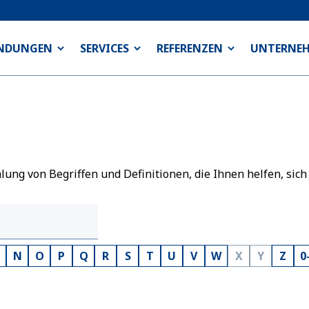
NDUNGEN
SERVICES
REFERENZEN
UNTERNE
ng von Begriffen und Definitionen, die Ihnen helfen, sich
N
O
P
Q
R
S
T
U
V
W
X
Y
Z
0