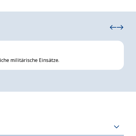
T
che militärische Einsätze.
Un