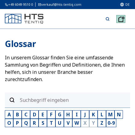
+49 6049 9510 0
verkauf@hts-tentiq.com
DE
Glossar
In unserem Glossar finden Sie eine umfassende
Sammlung von Begriffen und Definitionen, die Ihnen
helfen, sich in unserer Branche besser
zurechtzufinden.
A
B
C
D
E
F
G
H
I
J
K
L
M
N
O
P
Q
R
S
T
U
V
W
X
Y
Z
0-9