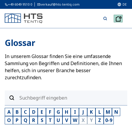
+49 6049 9510 0
verkauf@hts-tentiq.com
DE
Glossar
In unserem Glossar finden Sie eine umfassende
Sammlung von Begriffen und Definitionen, die Ihnen
helfen, sich in unserer Branche besser
zurechtzufinden.
A
B
C
D
E
F
G
H
I
J
K
L
M
N
O
P
Q
R
S
T
U
V
W
X
Y
Z
0-9