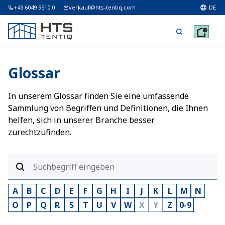
+49 6049 9510 0
verkauf@hts-tentiq.com
DE
Glossar
In unserem Glossar finden Sie eine umfassende
Sammlung von Begriffen und Definitionen, die Ihnen
helfen, sich in unserer Branche besser
zurechtzufinden.
A
B
C
D
E
F
G
H
I
J
K
L
M
N
O
P
Q
R
S
T
U
V
W
X
Y
Z
0-9