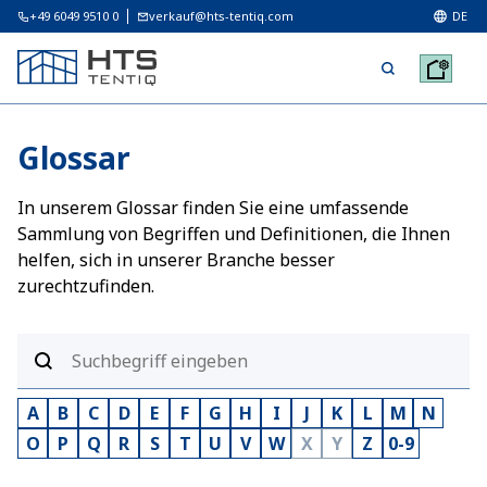
+49 6049 9510 0
verkauf@hts-tentiq.com
DE
Glossar
In unserem Glossar finden Sie eine umfassende
Sammlung von Begriffen und Definitionen, die Ihnen
helfen, sich in unserer Branche besser
zurechtzufinden.
A
B
C
D
E
F
G
H
I
J
K
L
M
N
O
P
Q
R
S
T
U
V
W
X
Y
Z
0-9