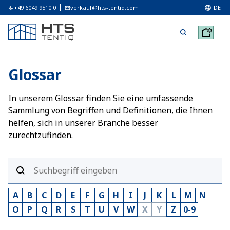
+49 6049 9510 0
verkauf@hts-tentiq.com
DE
Glossar
In unserem Glossar finden Sie eine umfassende
Sammlung von Begriffen und Definitionen, die Ihnen
helfen, sich in unserer Branche besser
zurechtzufinden.
A
B
C
D
E
F
G
H
I
J
K
L
M
N
O
P
Q
R
S
T
U
V
W
X
Y
Z
0-9