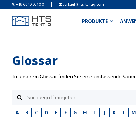
+49 6049 9510 0
verkauf@hts-tentiq.com
PRODUKTE
ANWE
Glossar
In unserem Glossar finden Sie eine umfassende Sammlu
A
B
C
D
E
F
G
H
I
J
K
L
M