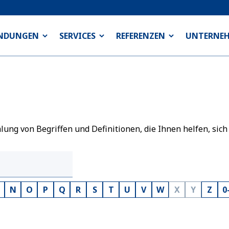
NDUNGEN
SERVICES
REFERENZEN
UNTERNE
ng von Begriffen und Definitionen, die Ihnen helfen, sich
N
O
P
Q
R
S
T
U
V
W
X
Y
Z
0