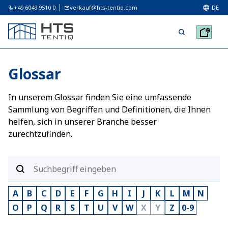
+49 6049 9510 0
verkauf@hts-tentiq.com
DE
Glossar
In unserem Glossar finden Sie eine umfassende
Sammlung von Begriffen und Definitionen, die Ihnen
helfen, sich in unserer Branche besser
zurechtzufinden.
A
B
C
D
E
F
G
H
I
J
K
L
M
N
O
P
Q
R
S
T
U
V
W
X
Y
Z
0-9