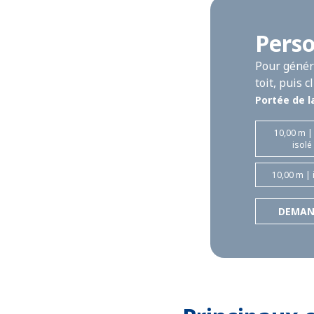
Perso
Pour génére
toit, puis 
Portée de l
10,00 m |
isolé
10,00 m | 
DEMAN