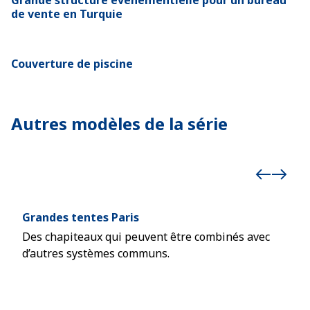
Grande structure événementielle pour un bureau
de vente en Turquie
Couverture de piscine
Autres modèles de la série
Grandes tentes Paris
Gra
Des chapiteaux qui peuvent être combinés avec
Des
d’autres systèmes communs.
pres