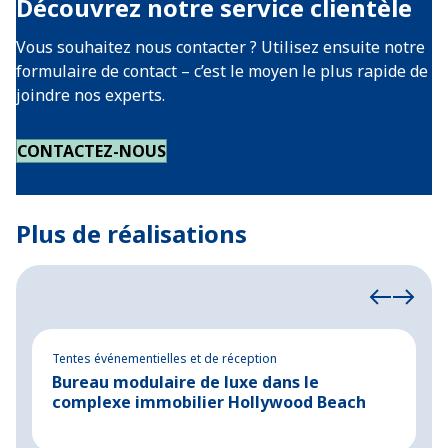
Découvrez notre service clientèle
Vous souhaitez nous contacter ? Utilisez ensuite notre
formulaire de contact – c’est le moyen le plus rapide de
joindre nos experts.
CONTACTEZ-NOUS
Plus de réalisations
Tentes événementielles et de réception
Te
Bureau modulaire de luxe dans le
C
complexe immobilier Hollywood Beach
s