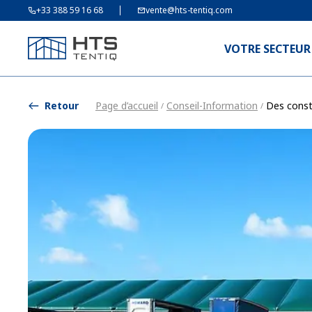
+33 388 59 16 68
vente@hts-tentiq.com
VOTRE SECTEUR
Retour
Page d’accueil
Conseil-Information
Des const
/
/