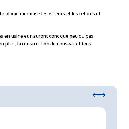
nologie minimise les erreurs et les retards et
s en usine et n’auront donc que peu ou pas
en plus, la construction de nouveaux biens
29. décem
Confi