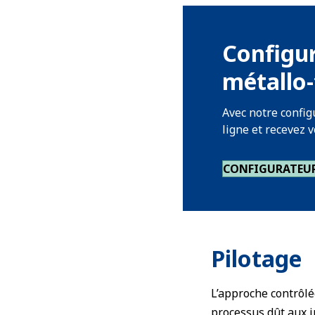
Configur
métallo-
Avec notre config
ligne et recevez v
CONFIGURATEU
Pilotage
L’approche contrôlé
processus dût aux 