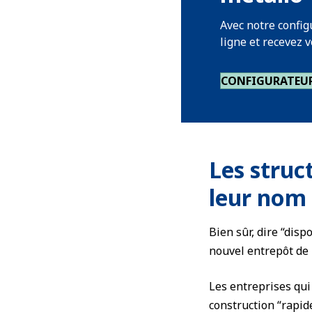
Avec notre config
ligne et recevez v
CONFIGURATEU
L
es struc
leur nom
Bien sûr, dire “disp
nouvel entrepôt de 1
Les entreprises qui
construction “rapide