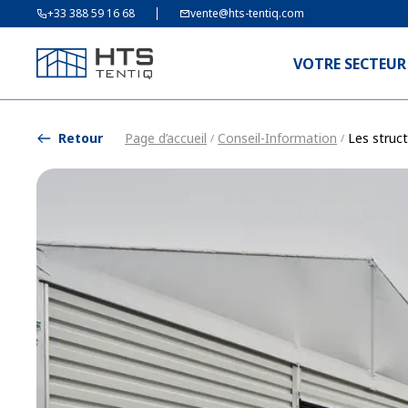
+33 388 59 16 68
vente@hts-tentiq.com
VOTRE SECTEUR
Retour
Page d’accueil
Conseil-Information
Les struc
/
/