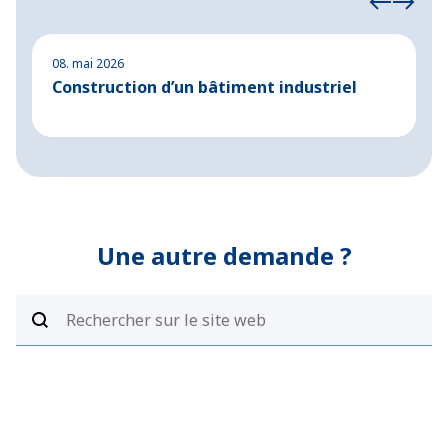
08. mai 2026
2
Construction d’un bâtiment industriel
C
m
Une autre demande ?