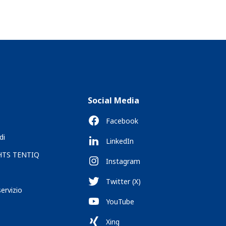
Social Media
Facebook
di
LinkedIn
 HTS TENTIQ
Instagram
Twitter (X)
servizio
YouTube
Xing