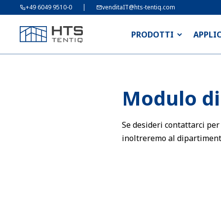
+49 6049 9510-0
venditaIT@hts-tentiq.com
PRODOTTI
APPLI
Modulo di
Se desideri contattarci per
inoltreremo al dipartimen