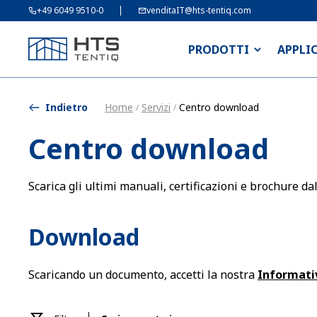
+49 6049 9510-0
venditaIT@hts-tentiq.com
PRODOTTI
APPLI
Indietro
Home
Servizi
Centro download
/
/
Centro download
Scarica gli ultimi manuali, certificazioni e brochure d
Download
Scaricando un documento, accetti la nostra
Informativ