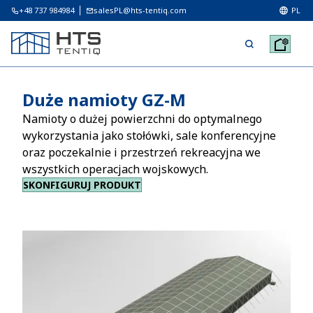
+48 737 984984
salesPL@hts-tentiq.com
PL
Duże namioty GZ-M
Namioty o dużej powierzchni do optymalnego
wykorzystania jako stołówki, sale konferencyjne
oraz poczekalnie i przestrzeń rekreacyjna we
wszystkich operacjach wojskowych.
SKONFIGURUJ PRODUKT