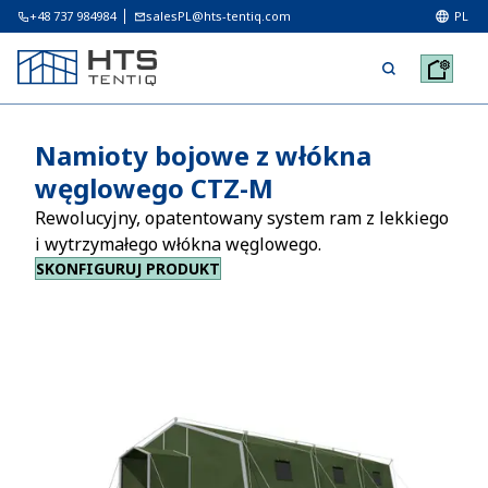
+48 737 984984
salesPL@hts-tentiq.com
PL
Namioty bojowe z włókna
węglowego CTZ-M
Rewolucyjny, opatentowany system ram z lekkiego
i wytrzymałego włókna węglowego.
SKONFIGURUJ PRODUKT