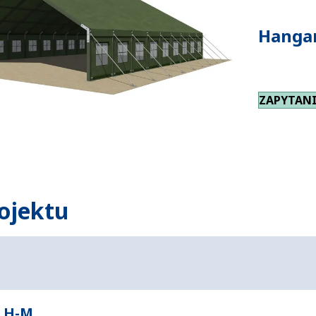
Hangar
ZAPYTANI
ojektu
 LH-M