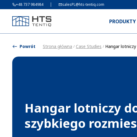
+48 737 984984
salesPL@hts-tentiq.com
PRODUKTY
Powrót
Strona główna
Case Studies
Hangar lotniczy
/
/
Hangar lotniczy d
szybkiego rozmies