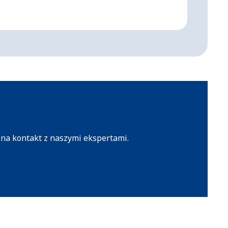
W pełni
 na kontakt z naszymi ekspertami.