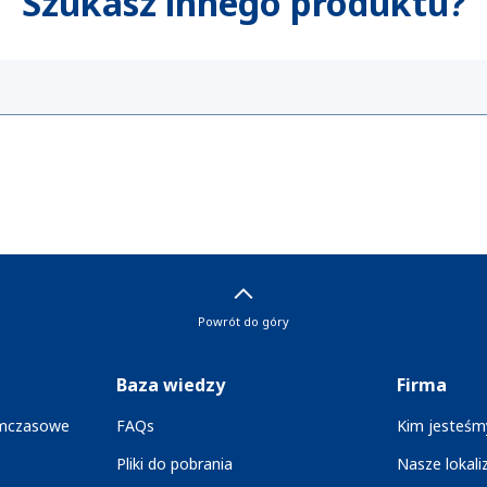
Szukasz innego produktu?
Powrót do góry
Baza wiedzy
Firma
ymczasowe
FAQs
Kim jesteśm
Pliki do pobrania
Nasze lokali