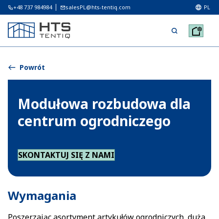
+48 737 984984
salesPL@hts-tentiq.com
PL
Powrót
Modułowa rozbudowa dla
centrum ogrodniczego
SKONTAKTUJ SIĘ Z NAMI
Wymagania
Poszerzając asortyment artykułów ogrodniczych, duża