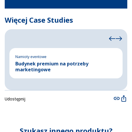
Więcej Case Studies
Namioty eventowe
Ha
Budynek premium na potrzeby
M
marketingowe
o
Udostępnij
Szukasz innego produktu?