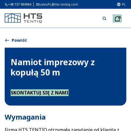
+48 737 984984
salesPL@hts-tentiq.com
PL
Powrót
Namiot imprezowy z
kopułą 50 m
SKONTAKTUJ SIĘ Z NAMI
Wymagania
Firma HTS TENTIQ otrzymała zapytanie od klienta z