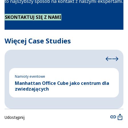
to najszybszy sposób na kontakt z naszymi ekspertami.
SKONTAKTUJ SIĘ Z NAMI
Więcej Case Studies
Namioty eventowe
N
Manhattan Office Cube jako centrum dla
H
zwiedzających
E
Udostępnij