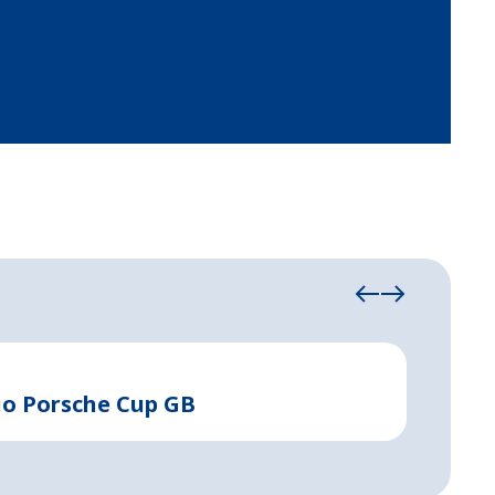
Namioty e
o Porsche Cup GB
Tymcz