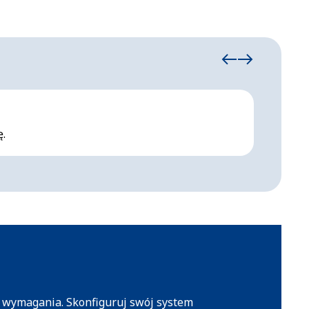
Izolo
.
Komplek
e wymagania. Skonfiguruj swój system