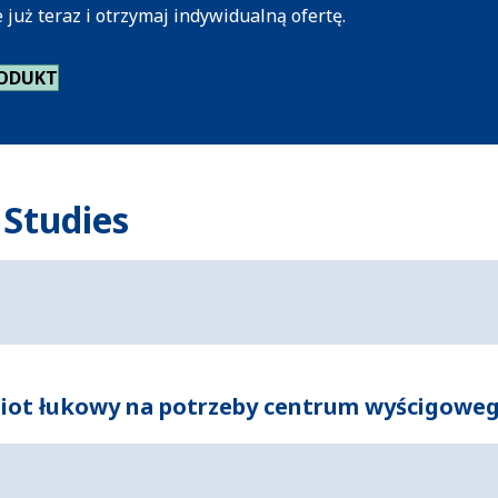
już teraz i otrzymaj indywidualną ofertę.
RODUKT
 Studies
iot łukowy na potrzeby centrum wyścigoweg