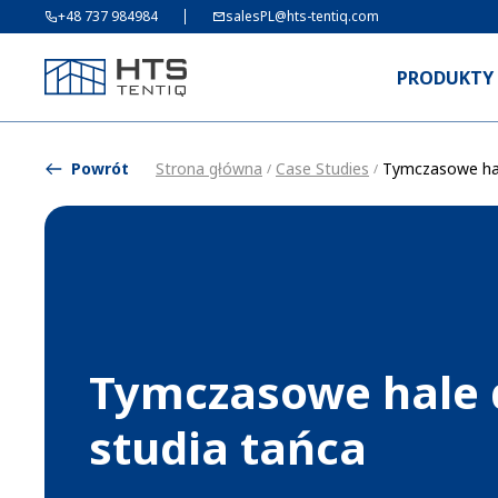
+48 737 984984
salesPL@hts-tentiq.com
PRODUKTY
Powrót
Strona główna
Case Studies
Tymczasowe hal
/
/
Tymczasowe hale 
studia tańca