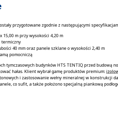
e
ostały przygotowane zgodnie z następującymi specyfikacjam
x 15,00 m przy wysokości 4,20 m
 termiczny
ubości 40 mm oraz panele szklane o wysokości 2,40 m
ramą pomocniczą
dwóch tymczasowych budynków HTS TENTIQ przed budową now
kować hałas. Klient wybrał gamę produktów premium:
izolo
rtonowych i zastosowanie wełny mineralnej w konstrukcji dac
ele, co sufit, a także położono specjalną piankową podłogę