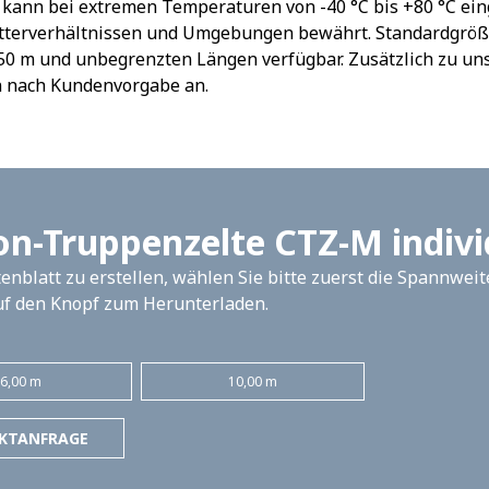
 kann bei extremen Temperaturen von -40 °C bis +80 °C ein
terverhältnissen und Umgebungen bewährt. Standardgrößen 
50 m und unbegrenzten Längen verfügbar. Zusätzlich zu un
n nach Kundenvorgabe an.
n-Truppenzelte CTZ-M indivi
enblatt zu erstellen, wählen Sie bitte zuerst die Spannwei
uf den Knopf zum Herunterladen.
e
6,00 m
10,00 m
KTANFRAGE