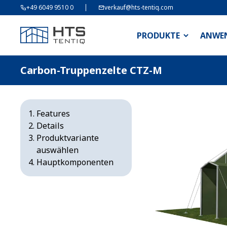
+49 6049 9510 0
verkauf@hts-tentiq.com
PRODUKTE
ANWE
Carbon-Truppenzelte CTZ-M
Features
Details
Produktvariante
auswählen
Hauptkomponenten