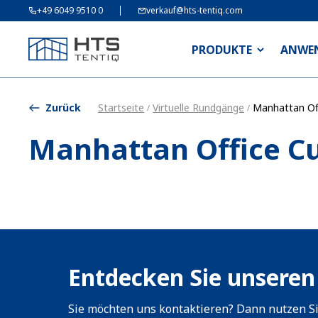
+49 6049 9510 0
verkauf@hts-tentiq.com
PRODUKTE
ANWE
Zurück
Startseite
Virtuelle Rundgänge
Manhattan Off
/
/
Manhattan Office Cu
Entdecken Sie unseren
Sie möchten uns kontaktieren? Dann nutzen Si