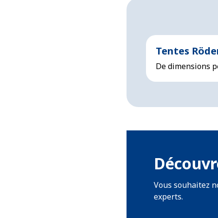
Tentes Röde
De dimensions p
Découvre
Vous souhaitez no
experts.