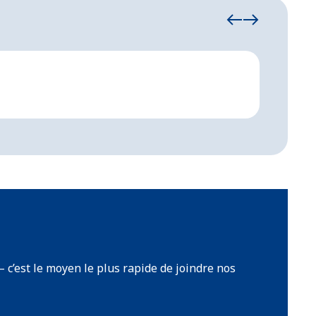
Tente
De dime
 c’est le moyen le plus rapide de joindre nos