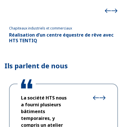
Chapiteaux industriels et commerciaux
Chapi
Réalisation d’un centre équestre de rêve avec
Bât
HTS TENTIQ
pou
Ils parlent de nous
La société HTS nous
a fourni plusieurs
bâtiments
temporaires, y
compris un atelier