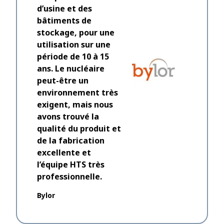
d’usine et des
Nous avo
bâtiments de
après avo
stockage, pour une
clients a
utilisation sur une
impressio
période de 10 à 15
réaction
ans. Le nucléaire
lorsque n
peut-être un
demande i
environnement très
élargir u
exigent, mais nous
appel à 
avons trouvé la
qualité du produit et
Dantec
de la fabrication
excellente et
l’équipe HTS très
professionnelle.
Bylor