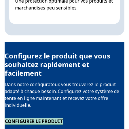
Une protection optimale pour vos produits et
D
marchandises peu sensibles.
p
t
Configurez le produit que vous
souhaitez rapidement et
facilement
Dans notre configurateur, vous trouverez le produit
adapté à chaque besoin. Configurez votre système de
tente en ligne maintenant et recevez votre offre
individuelle.
CONFIGURER LE PRODUIT