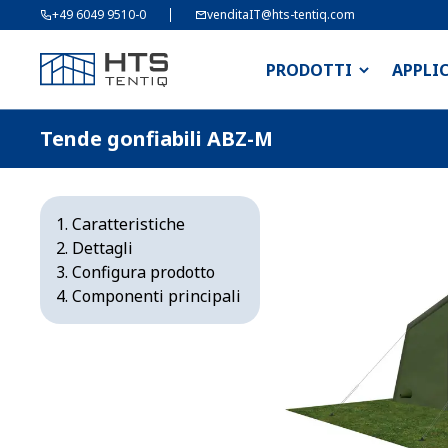
+49 6049 9510-0
venditaIT@hts-tentiq.com
PRODOTTI
APPLI
Tende gonfiabili ABZ-M
Caratteristiche
Dettagli
Configura prodotto
Componenti principali