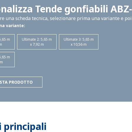
nalizza Tende gonfiabili ABZ
e una scheda tecnica, selezionare prima una variante e poi 
na variante:
5,65 m
Ultimate 2: 5,65 m
Ultimate 3: 5,65 m
 m
x 7,92 m
x 10,56 m
5,65 m
 m
ESTA PRODOTTO
principali