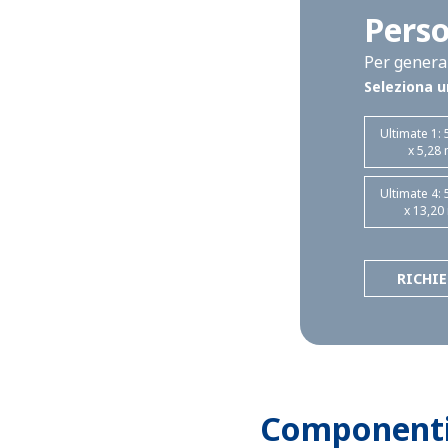
Perso
Per generar
Seleziona u
Ultimate 1: 
x 5,28
Ultimate 4: 
x 13,20
RICHI
Componenti 