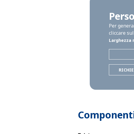
Perso
Per generar
cliccare su
Larghezza 
RICHI
Componenti 