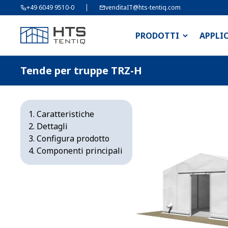
+49 6049 9510-0
venditaIT@hts-tentiq.com
PRODOTTI
APPLI
Tende per truppe TRZ-H
Caratteristiche
Dettagli
Configura prodotto
Componenti principali