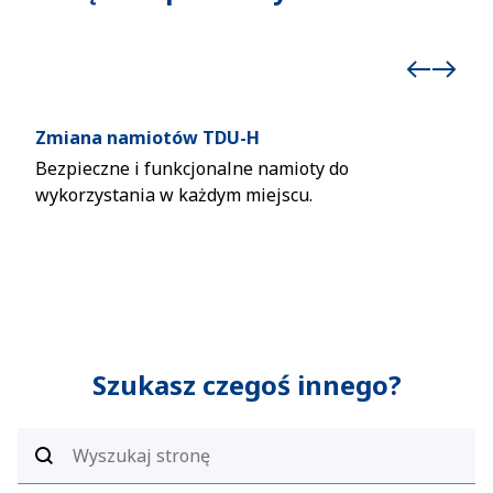
Zmiana namiotów TDU-H
Nam
Bezpieczne i funkcjonalne namioty do
Inn
wykorzystania w każdym miejscu.
huma
roz
war
Szukasz czegoś innego?