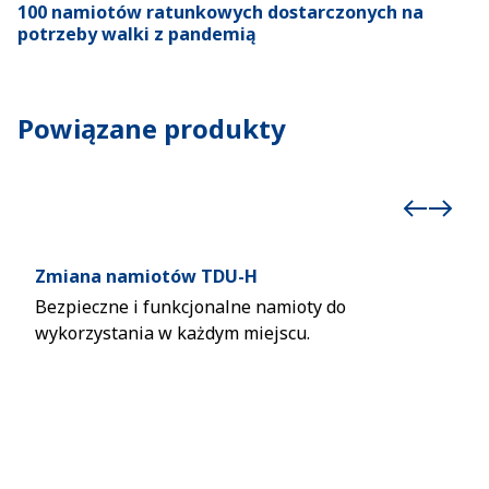
100 namiotów ratunkowych dostarczonych na
potrzeby walki z pandemią
Powiązane produkty
Zmiana namiotów TDU-H
Nam
Bezpieczne i funkcjonalne namioty do
Lek
wykorzystania w każdym miejscu.
rozm
do o