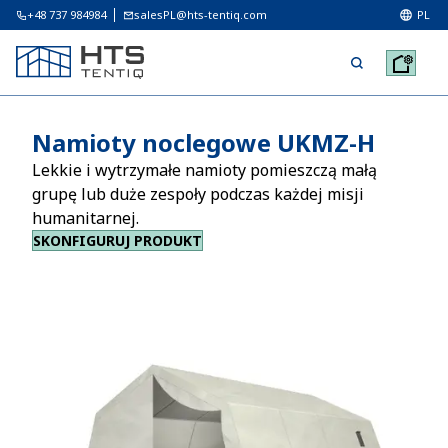
+48 737 984984
salesPL@hts-tentiq.com
PL
Namioty noclegowe UKMZ-H
Lekkie i wytrzymałe namioty pomieszczą małą
grupę lub duże zespoły podczas każdej misji
humanitarnej.
SKONFIGURUJ PRODUKT