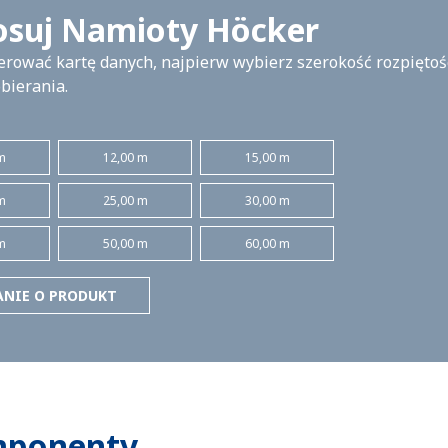
osuj Namioty Höcker
rować kartę danych, najpierw wybierz szerokość rozpiętości
bierania.
m
12,00 m
15,00 m
m
25,00 m
30,00 m
m
50,00 m
60,00 m
ANIE O PRODUKT
mponenty