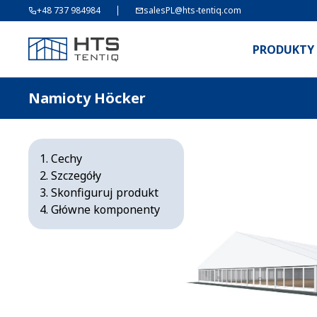
+48 737 984984
salesPL@hts-tentiq.com
PRODUKTY
Namioty Höcker
Cechy
Szczegóły
Skonfiguruj produkt
Główne komponenty