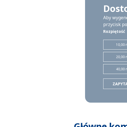
Dost
Aby wygene
przycisk po
Rozpiętość
10,00 
20,00 
40,00 
ZAPYT
Główne ko