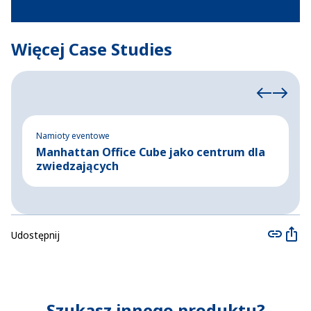
Więcej Case Studies
Namioty eventowe
Ha
Manhattan Office Cube jako centrum dla
T
zwiedzających
Udostępnij
Szukasz innego produktu?