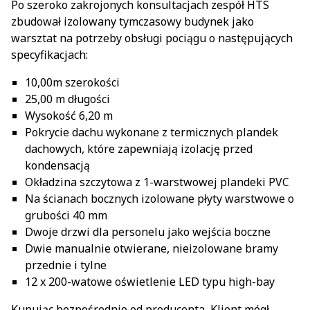
Po szeroko zakrojonych konsultacjach zespół HTS
zbudował izolowany tymczasowy budynek jako
warsztat na potrzeby obsługi pociągu o następujących
specyfikacjach:
10,00m szerokości
25,00 m długości
Wysokość 6,20 m
Pokrycie dachu wykonane z termicznych plandek
dachowych, które zapewniają izolację przed
kondensacją
Okładzina szczytowa z 1-warstwowej plandeki PVC
Na ścianach bocznych izolowane płyty warstwowe o
grubości 40 mm
Dwoje drzwi dla personelu jako wejścia boczne
Dwie manualnie otwierane, nieizolowane bramy
przednie i tylne
12 x 200-watowe oświetlenie LED typu high-bay
Kupując bezpośrednio od producenta, Klient mógł