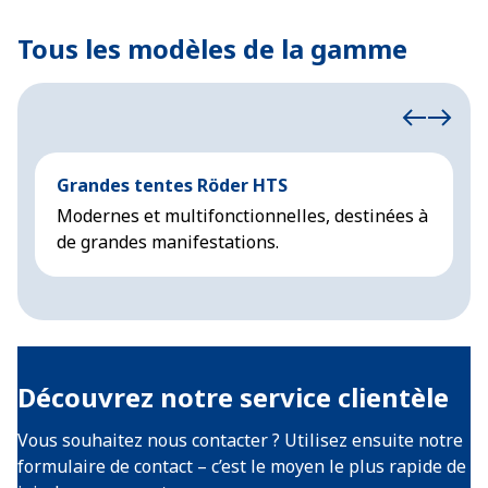
Tous les modèles de la gamme
Grandes tentes Röder HTS
G
Modernes et multifonctionnelles, destinées à
D
de grandes manifestations.
p
Découvrez notre service clientèle
Vous souhaitez nous contacter ? Utilisez ensuite notre
formulaire de contact – c’est le moyen le plus rapide de