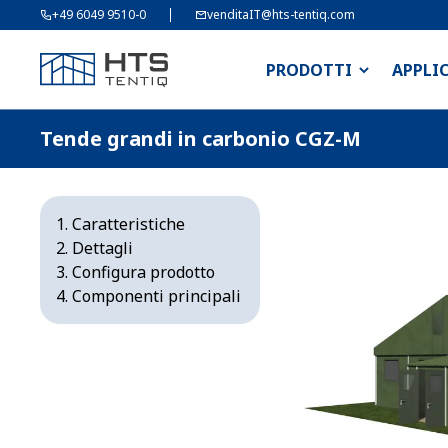
+49 6049 9510-0
venditaIT@hts-tentiq.com
PRODOTTI
APPLI
Tende grandi in carbonio CGZ-M
Caratteristiche
Dettagli
Configura prodotto
Componenti principali