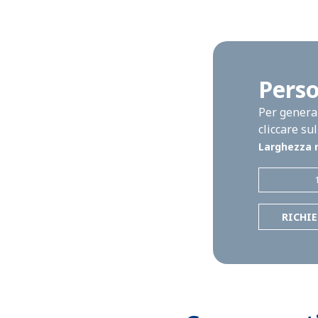
Perso
Per generar
cliccare su
Larghezza 
RICHI