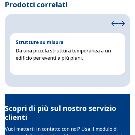
Prodotti correlati
Strutture su misura
A
Da una piccola struttura temporanea a un
M
edificio per eventi a più piani.
Scopri di più sul nostro servizio
clienti
Vuoi metterti in contatto con noi? Usa il modulo di