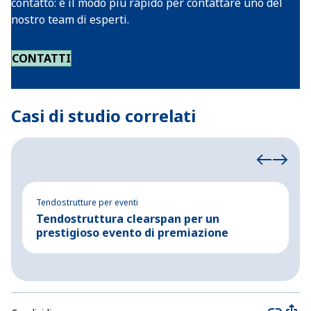
contatto: è il modo più rapido per contattare uno del
nostro team di esperti.
CONTATTI
Casi di studio correlati
Tendostrutture per eventi
Te
Tendostruttura clearspan per un
P
prestigioso evento di premiazione