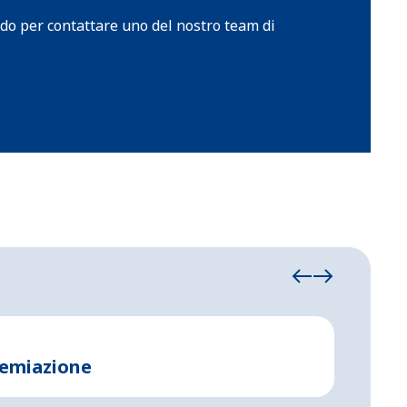
pido per contattare uno del nostro team di
Tendostrut
remiazione
Pagod