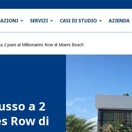
CAZIONI
SERVIZI
CASI DI STUDIO
AZIENDA
o a 2 piani al Millionaires Row di Miami Beach
lusso a 2
es Row di