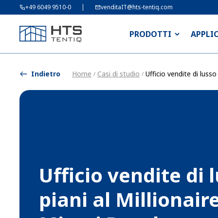
+49 6049 9510-0
venditaIT@hts-tentiq.com
PRODOTTI
APPLI
Indietro
Home
Casi di studio
Ufficio vendite di luss
/
/
Ufficio vendite di 
piani al Millionair