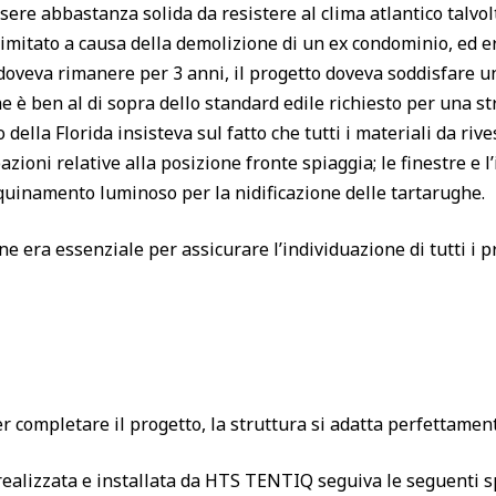
sere abbastanza solida da resistere al clima atlantico talvolt
 limitato a causa della demolizione di un ex condominio, ed 
 doveva rimanere per 3 anni, il progetto doveva soddisfare 
e è ben al di sopra dello standard edile richiesto per una s
o della Florida insisteva sul fatto che tutti i materiali da r
zioni relative alla posizione fronte spiaggia; le finestre e 
inquinamento luminoso per la nidificazione delle tartarughe.
ne era essenziale per assicurare l’individuazione di tutti i
 completare il progetto, la struttura si adatta perfettament
realizzata e installata da HTS TENTIQ seguiva le seguenti sp