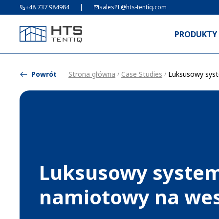
+48 737 984984
salesPL@hts-tentiq.com
PRODUKTY
Powrót
Strona główna
Case Studies
Luksusowy sys
/
/
Luksusowy syste
namiotowy na wes