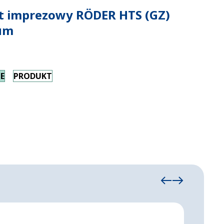
 imprezowy RÖDER HTS (GZ)
um
E
PRODUKT
Namio