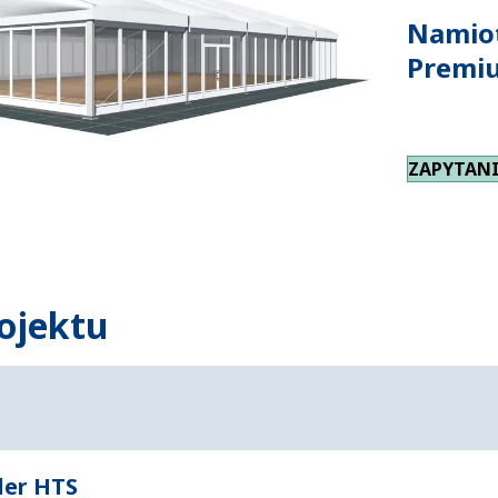
Namiot
Premi
ZAPYTANI
ojektu
der HTS