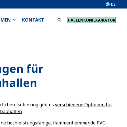
DE
HMEN
KONTAKT
HALLENKONFIGURATOR
gen für
uhallen
rlichen Isolierung gibt es
v
erschiedene Optionen für
tbauhallen
.
eine hochleistungsfähige, flammenhemmende PVC-