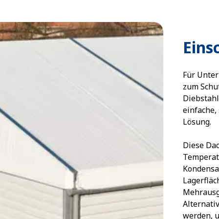
Eins
Für Unter
zum Schut
Diebstahl
einfache,
Lösung.
Diese Dac
Temperatu
Kondensat
Lagerfläc
Mehrausga
Alternati
werden, 