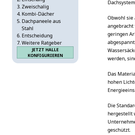
Dachsysteme
Zweischalig
Kombi-Dächer
Obwohl sie 
Dachpaneele aus
angebracht 
Stahl
geringen Ar
Entscheidung
abgespannt.
Weitere Ratgeber
JETZT HALLE
Wassersäcke
KONFIGURIEREN
werden, sin
Das Materia
hohen Licht
Energieein
Die Standar
hergestellt
Unternehmen
geschützt.