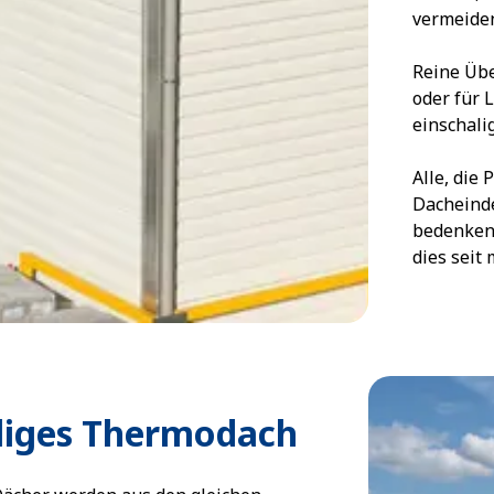
vermeide
Reine Üb
oder für 
einschali
Alle, die
Dacheinde
bedenken,
dies seit
liges Thermodach