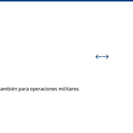
Carpas 
también para operaciones militares.
Carpas liv