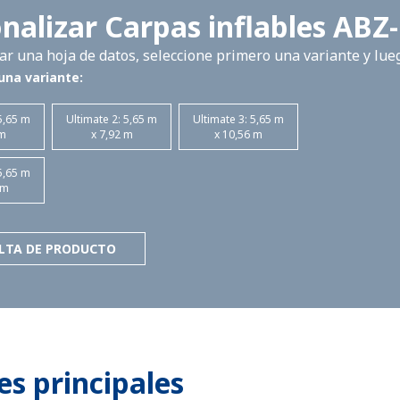
nalizar Carpas inflables ABZ
r una hoja de datos, seleccione primero una variante y lueg
una variante:
5,65 m
Ultimate 2: 5,65 m
Ultimate 3: 5,65 m
 m
x 7,92 m
x 10,56 m
5,65 m
 m
LTA DE PRODUCTO
s principales