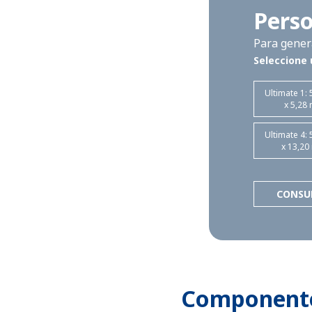
Perso
Para genera
Seleccione 
Ultimate 1: 
x 5,28
Ultimate 4: 
x 13,20
CONSU
Componente