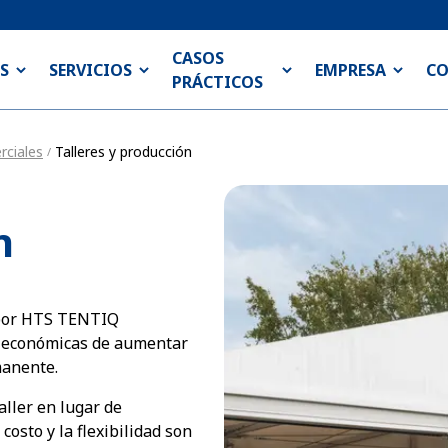
CASOS
S
SERVICIOS
EMPRESA
C
PRÁCTICOS
rciales
Talleres y producción
/
n
s por HTS TENTIQ
y económicas de aumentar
manente.
aller en lugar de
costo y la flexibilidad son