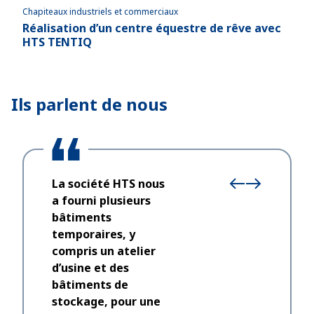
Chapiteaux industriels et commerciaux
Chapi
Réalisation d’un centre équestre de rêve avec
Bât
HTS TENTIQ
pou
Ils parlent de nous
La société HTS nous
a fourni plusieurs
bâtiments
temporaires, y
compris un atelier
d’usine et des
Nous avo
bâtiments de
après avo
stockage, pour une
clients a