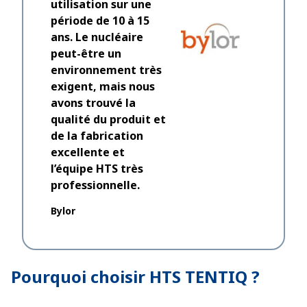
utilisation sur une
impressio
période de 10 à 15
réaction
ans. Le nucléaire
lorsque n
peut-être un
demande i
environnement très
élargir u
exigent, mais nous
appel à 
avons trouvé la
qualité du produit et
Dantec
de la fabrication
excellente et
l’équipe HTS très
professionnelle.
Bylor
Pourquoi choisir HTS TENTIQ ?