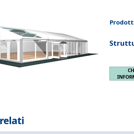
Prodotto
Strutt
CH
INFOR
relati