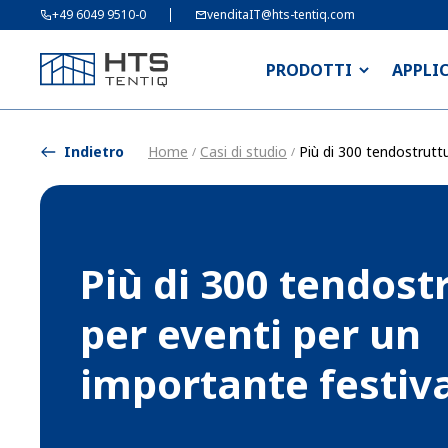
+49 6049 9510-0
venditaIT@hts-tentiq.com
PRODOTTI
APPLI
Indietro
Home
Casi di studio
Più di 300 tendostruttu
/
/
Più di 300 tendost
per eventi per un
importante festiv