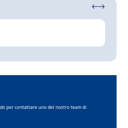
Tendo
Tendoni 
i
pido per contattare uno del nostro team di