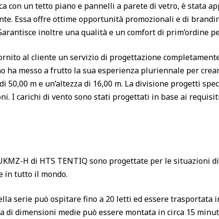
a con un tetto piano e pannelli a parete di vetro, è stata 
ente. Essa offre ottime opportunità promozionali e di brandin
Garantisce inoltre una qualità e un comfort di prim’ordine p
rnito al cliente un servizio di progettazione completamente
o ha messo a frutto la sua esperienza pluriennale per crear
i 50,00 m e un’altezza di 16,00 m. La divisione progetti spe
. I carichi di vento sono stati progettati in base ai requisiti
UKMZ-H di HTS TENTIQ sono progettate per le situazioni 
 in tutto il mondo.
la serie può ospitare fino a 20 letti ed essere trasportata in
 di dimensioni medie può essere montata in circa 15 minuti