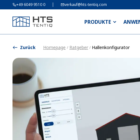
+49 6049 9510 0
verkauf@hts-tentiq.com
PRODUKTE
ANWE
Zurück
Homepage
Ratgeber
Hallenkonfigurator
/
/