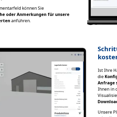
mentarfeld können Sie
he oder Anmerkungen für unsere
erten
anführen.
Schrit
koste
Ist Ihre 
die
Konfi
Anfrage 
Ihnen in 
Visualisi
Downloa
Unsere Pl