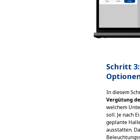
Schritt 
Optione
In diesem Schr
Vergütung d
welchem Unter
soll. Je nach 
geplante Hall
ausstatten. D
Beleuchtungss