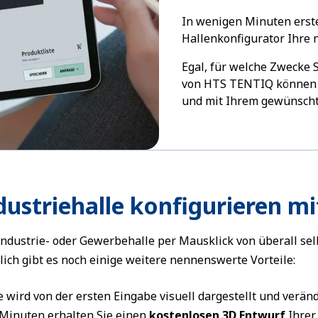
In wenigen Minuten erst
Hallenkonfigurator Ihre 
Egal, für welche Zwecke 
von HTS TENTIQ können Si
und mit Ihrem gewünscht
dustriehalle konfigurieren m
Industrie- oder Gewerbehalle per Mausklick von überall sel
lich gibt es noch einige weitere nennenswerte Vorteile:
e wird von der ersten Eingabe visuell dargestellt und veränd
Minuten erhalten Sie einen
kostenlosen 3D Entwurf
Ihrer