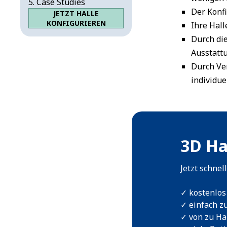
Case Studies
Der Konfi
JETZT HALLE
KONFIGURIEREN
Ihre Hall
Durch di
Ausstatt
Durch Ve
individue
3D Ha
Jetzt schnel
✓ kostenlos
✓ einfach z
✓ von zu Ha