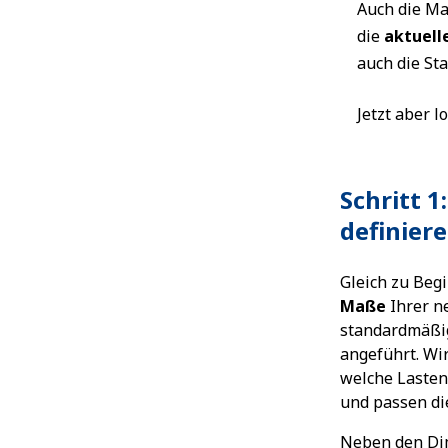
Auch die Ma
die
aktuell
auch die St
Jetzt aber l
Schritt 
definier
Gleich zu Beg
Maße
Ihrer n
standardmäß
angeführt. Wi
welche Lasten
und passen di
Neben den Di