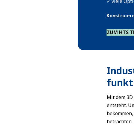
✓ viele Opt
Konstruiere
ZUM HTS 
Indus
funkt
Mit dem 3D 
entsteht. U
bekommen, 
betrachten.