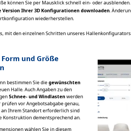
ße können Sie per Mausklick schnell ein- oder ausblenden
e Version Ihrer 3D Konfigurationen downloaden
. Änderun
artkonfiguration wiederherstellen.
os, mit den einzelnen Schritten unseres Hallenkonfigurators
1: Form und Größe
en
inn bestimmen Sie die
gewünschten
euen Halle. Auch Angaben zu den
igen
Schnee- und Windlasten
werden
r prüfen vor Angebotsabgabe genau,
 an Ihrem Standort erforderlich sind
e Konstruktion dementsprechend an.
mensionen wählen Sie in diesem