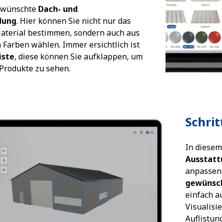
gewünschte
Dach- und
dung
. Hier können Sie nicht nur das
terial bestimmen, sondern auch aus
 Farben wählen. Immer ersichtlich ist
iste
, diese können Sie aufklappen, um
 Produkte zu sehen.
Schrit
In diesem
Ausstatt
anpassen
gewünsc
einfach a
Visualisi
Auflistun