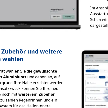
Im Anschl
Ausstattu
Schon wir
dargestell
3: Zubehör und weitere
n wählen
itt wählen Sie die
gewünschte
es Aluminiums
und geben an, auf
grund Ihre Halle errichtet werden
Einsatzzweck können Sie Ihre neu
e noch mit
weiterem Zubehör
azu zählen Regenrinnen und ein
ystem für das Halleninnere.