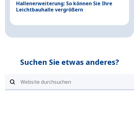
Hallenerweiterung: So können Sie Ihre
S
Leichtbauhalle vergrößern
S
Suchen Sie etwas anderes?